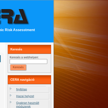
ic Risk Assesstment
Keresés
Keresés a webhelyen:
CERA navigáció
Nyítólap
Hazai helyzet
Gyakran használt
módszerek