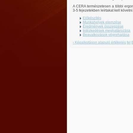
A CERA természetesen a többi ergon
3-5 fejezetekben leírtakat kell követni
Előkészítés
Munkahelyek elemzése
Eredmények összegzése
Intézkedések meghatározása
Beavatkozások végrehajtása
‹ Képalkotáson alapuló értékelés
fel