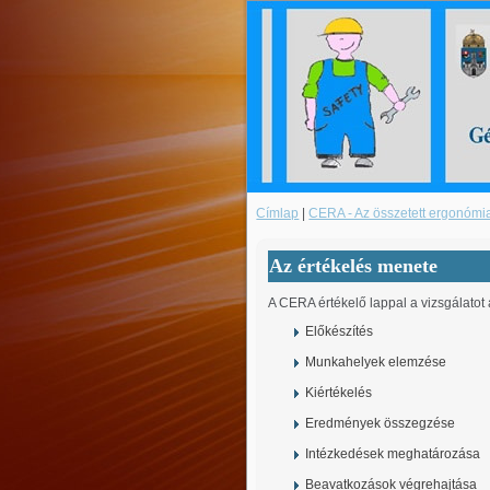
Címlap
|
CERA - Az összetett ergonómi
Az értékelés menete
A CERA értékelő lappal a vizsgálatot
Előkészítés
Munkahelyek elemzése
Kiértékelés
Eredmények összegzése
Intézkedések meghatározása
Beavatkozások végrehajtása