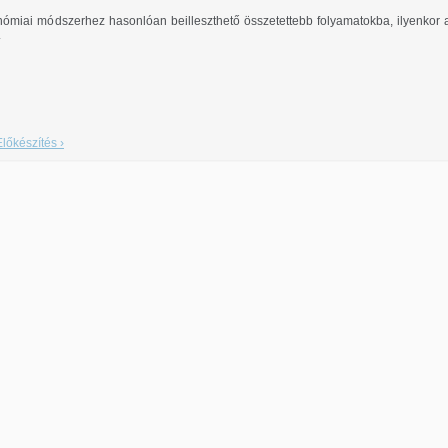
ómiai módszerhez hasonlóan beilleszthető összetettebb folyamatokba, ilyenkor 
.
Előkészítés ›