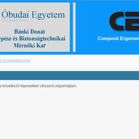
Composit Ergonom
ai kockázatbecslés
 a következő lépesekkel célszerű végrehajtani.