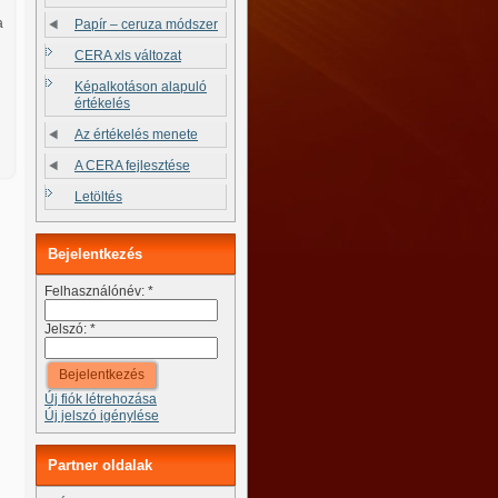
a
Papír – ceruza módszer
CERA xls változat
Képalkotáson alapuló
értékelés
Az értékelés menete
A CERA fejlesztése
Letöltés
Bejelentkezés
Felhasználónév:
*
Jelszó:
*
Új fiók létrehozása
Új jelszó igénylése
Partner oldalak